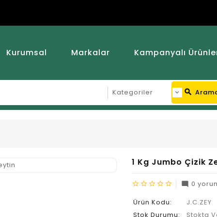
Kurumsal
Markalar
Kampanyalı Ürünle
search
Aram
1 Kg Jumbo Çizik Z
0 yoru
star_border
star_border
star_border
star_border
star_border
mode_comment
Ürün Kodu:
J.C.ZEY
Stok Durumu:
Stokta V