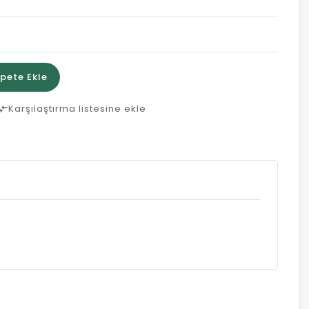
pete Ekle
Karşılaştırma listesine ekle
are_arrows