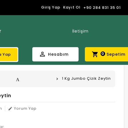
Giriş Yap
Kayıt Ol
+90 284 831 35 01
r
İletişim
perm_identity
shopping_cart
0
Hesabım
Sepetim
a Yap
1 Kg Jumbo Çizik Zeytin
Anasayfa
eytin
m
Yorum Yap
edit
ar