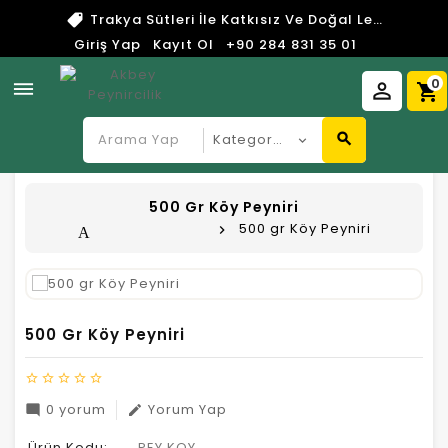
Trakya Sütleri İle Katkısız Ve Doğal Lezzetler
Giriş Yap
Kayıt Ol
+90 284 831 35 01
0
dehaze
perm_identity
shopping_cart
search
500 Gr Köy Peyniri
500 gr Köy Peyniri
Anasayfa
500 Gr Köy Peyniri
star_border
star_border
star_border
star_border
star_border
0 yorum
Yorum Yap
mode_comment
edit
Ürün Kodu:
PEY.KOY