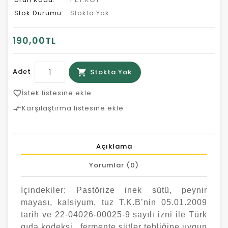
Stok Durumu:
Stokta Yok
190,00TL
Adet
Stokta Yok
İstek listesine ekle
favorite_border
Karşılaştırma listesine ekle
compare_arrows
Açıklama
Yorumlar (0)
İçindekiler: Pastörize inek sütü, peynir
mayası, kalsiyum, tuz T.K.B’nin 05.01.2009
tarih ve 22-04026-00025-9 sayılı izni ile Türk
gıda kodeksi , fermente sütler tebliğine uygun