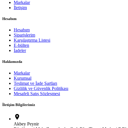
Markalar
İletişim
Hesabım
Hesabım
Siparişlerim
Karşılaştırma Listesi
E-bülten
İadeler
Hakkımızda
Markalar
Kurumsal
Teslimat ve İade Şartları
Gizlilik ve Güvenlik Politikası
Mesafeli Satış Sözleşmesi
İletişim Bilgilerimiz
location_on
Akbey Peynir