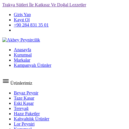
Trakya Sütleri İle Katkısız Ve Doğal Lezzetler
Giriş Yap
Kayıt Ol
+90 284 831 35 01
Anasayfa
Kurumsal
Markalar
Kampanyalı Ürünler
İletişim
dehaze
Ürünlerimiz
Beyaz Peynir
Taze Kaşar
Eski Kaşar
Tereyağ
Hazır Paketler
Kahvaltılık Ürünler
Lor Peyniri