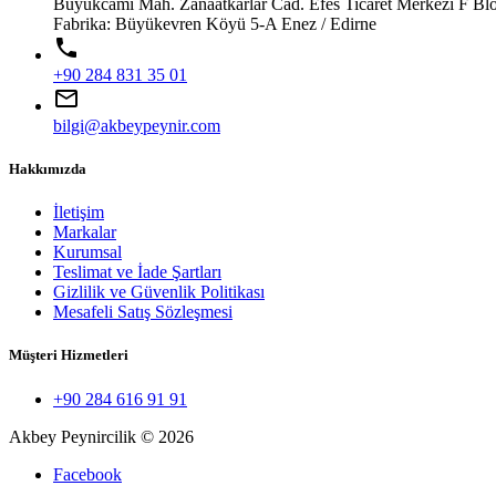
Büyükcami Mah. Zanaatkarlar Cad. Efes Ticaret Merkezi F Blo
Fabrika: Büyükevren Köyü 5-A Enez / Edirne
local_phone
+90 284 831 35 01
mail_outline
bilgi@akbeypeynir.com
Hakkımızda
İletişim
Markalar
Kurumsal
Teslimat ve İade Şartları
Gizlilik ve Güvenlik Politikası
Mesafeli Satış Sözleşmesi
Müşteri Hizmetleri
+90 284 616 91 91
Akbey Peynircilik © 2026
Facebook