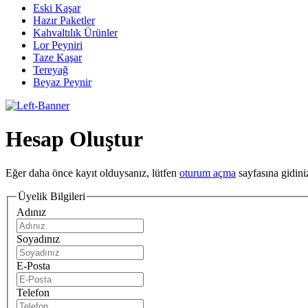
Eski Kaşar
Hazır Paketler
Kahvaltılık Ürünler
Lor Peyniri
Taze Kaşar
Tereyağ
Beyaz Peynir
Hesap Oluştur
Eğer daha önce kayıt olduysanız, lütfen
oturum açma
sayfasına gidini
Üyelik Bilgileri
Adınız
Soyadınız
E-Posta
Telefon